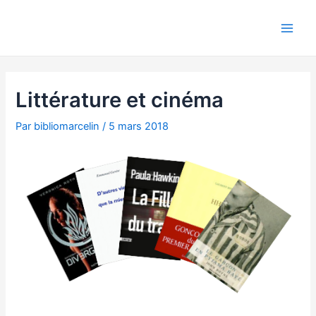
Aller
Navigation
Main
au
des
Men
contenu
articles
Littérature et cinéma
Par
bibliomarcelin
/
5 mars 2018