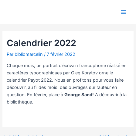
Aller
Navigation
Main
au
des
Men
contenu
articles
Calendrier 2022
Par
bibliomarcelin
/
7 février 2022
Chaque mois, un portrait d’écrivain francophone réalisé en
caractères typographiques par Oleg Korytov orne le
calendrier Payot 2022. Nous en profitons pour vous faire
découvrir, au fil des mois, des ouvrages sur l’auteur en
question. En février, place à
George Sand!
A découvrir à la
bibliothèque.